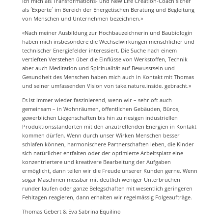
ich mich als Transformations- und New Life Creation-Coach sicher
als ´Experte´ im Bereich der Energetischen Beratung und Begleitung
von Menschen und Unternehmen bezeichnen.»
«Nach meiner Ausbildung zur Hochbauzeichnerin und Baubiologin
haben mich insbesondere die Wechselwirkungen menschlicher und
technischer Energiefelder interessiert. Die Suche nach einem
vertieften Verstehen über die Einflüsse von Werkstoffen, Technik
aber auch Meditation und Spiritualität auf Bewusstsein und
Gesundheit des Menschen haben mich auch in Kontakt mit Thomas
und seiner umfassenden Vision von take.nature.inside. gebracht.»
Es ist immer wieder faszinierend, wenn wir – sehr oft auch
gemeinsam – in Wohnräumen, öffentlichen Gebäuden, Büros,
gewerblichen Liegenschaften bis hin zu riesigen industriellen
Produktionsstandorten mit den anzutreffenden Energien in Kontakt
kommen dürfen. Wenn durch unser Wirken Menschen besser
schlafen können, harmonischere Partnerschaften leben, die Kinder
sich natürlicher entfalten oder der optimierte Arbeitsplatz eine
konzentriertere und kreativere Bearbeitung der Aufgaben
ermöglicht, dann teilen wir die Freude unserer Kunden gerne. Wenn
sogar Maschinen messbar mit deutlich weniger Unterbrüchen
runder laufen oder ganze Belegschaften mit wesentlich geringeren
Fehltagen reagieren, dann erhalten wir regelmässig Folgeaufträge.
Thomas Gebert & Eva Sabrina Equilino