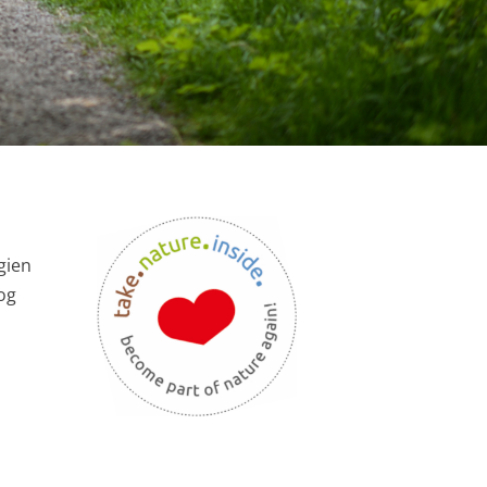
gien
og